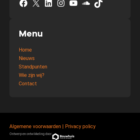
Facebook
X
LinkedIn
Instagram
YouTube
SoundCloud
TikTok
Menu
Home
Nieuws
Standpunten
Wie zijn wij?
Contact
Algemene voorwaarden
|
Privacy policy
Ontwerp en ontwikkeling door: