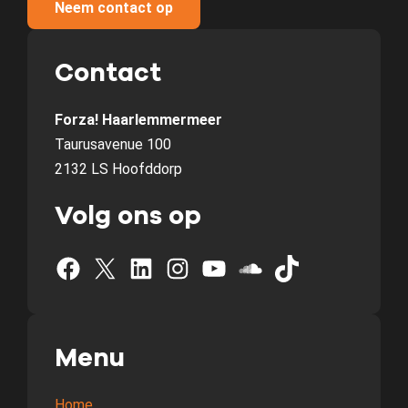
Neem contact op
Contact
Forza! Haarlemmermeer
Taurusavenue 100
2132 LS Hoofddorp
Volg ons op
Facebook
X
LinkedIn
Instagram
YouTube
SoundCloud
TikTok
Menu
Home