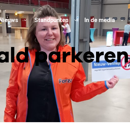
Nieuws
Standpunten
In de media
ld parkeren