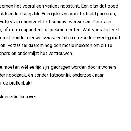
oemen het vooral een verkiezingsstunt. Een plan dat goed
voldoende draagvlak. Er is gekozen voor betaald parkeren,
elijks zijn onderzocht of serieus overwogen. Denk aan
en, of extra capaciteit op piekmomenten. Wat vooral steekt,
oekomst zonder nieuwe raadsbesluiten en zonder overleg met
en. Forza! zal daarom nog een motie indienen om dit te
oners en ondermijnt het vertrouwen.
die moeten wél eerlijk zijn, gedragen worden door inwoners
der noodzaak, en zonder fatsoenlijk onderzoek naar
ar de prullenbak!
eerradio hierover: