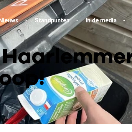
Nieuws
Standpunten
In de media
d Haarlemmer
oop!