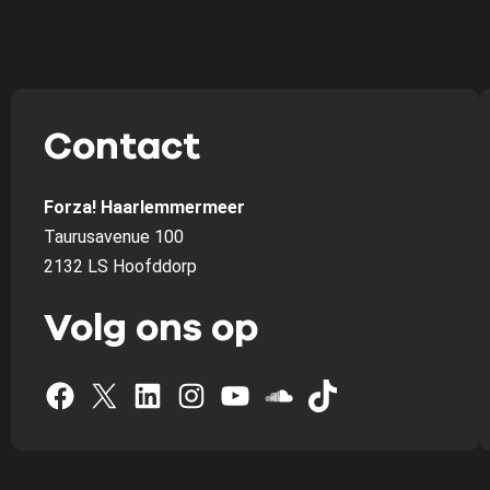
Contact
Forza! Haarlemmermeer
Taurusavenue 100
2132 LS Hoofddorp
Volg ons op
Facebook
X
LinkedIn
Instagram
YouTube
SoundCloud
TikTok