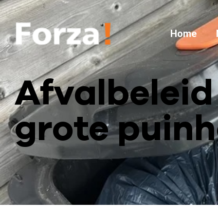
Home
Afvalbelei
grote puinh