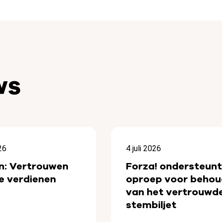
ws
26
4 juli 2026
n: Vertrouwen
Forza! ondersteunt
e verdienen
oproep voor behou
van het vertrouwd
stembiljet