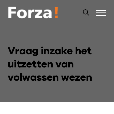
Vraag inzake het
uitzetten van
volwassen wezen