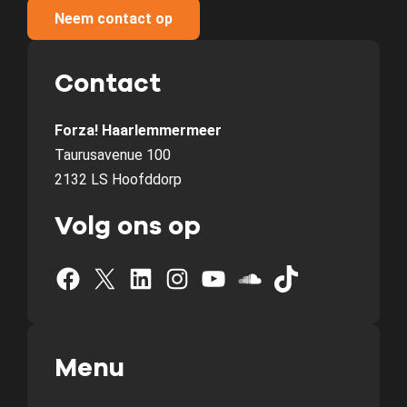
Neem contact op
Contact
Forza! Haarlemmermeer
Taurusavenue 100
2132 LS Hoofddorp
Volg ons op
Facebook
X
LinkedIn
Instagram
YouTube
SoundCloud
TikTok
Menu