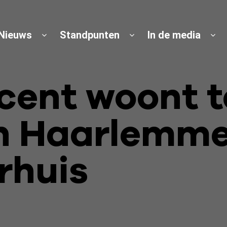
Nieuws
Standpunten
In de media
cent woont t
in Haarlemm
rhuis