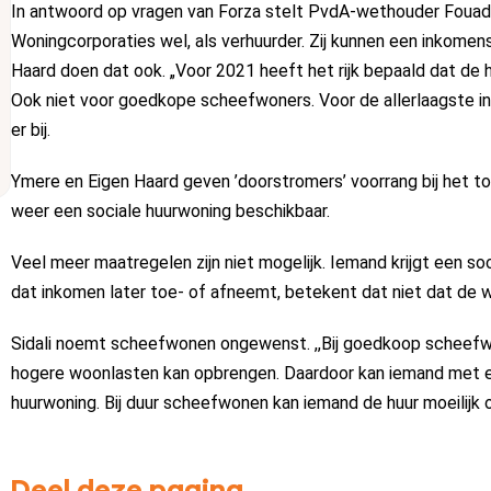
In antwoord op vragen van Forza stelt PvdA-wethouder Fouad S
Woningcorporaties wel, als verhuurder. Zij kunnen een inkomen
Haard doen dat ook. „Voor 2021 heeft het rijk bepaald dat de 
Ook niet voor goedkope scheefwoners. Voor de allerlaagste in
er bij.
Ymere en Eigen Haard geven ’doorstromers’ voorrang bij het to
weer een sociale huurwoning beschikbaar.
Veel meer maatregelen zijn niet mogelijk. Iemand krijgt een s
dat inkomen later toe- of afneemt, betekent dat niet dat de 
Sidali noemt scheefwonen ongewenst. ,,Bij goedkoop scheefwo
hogere woonlasten kan opbrengen. Daardoor kan iemand met e
huurwoning. Bij duur scheefwonen kan iemand de huur moeilijk 
Deel deze pagina