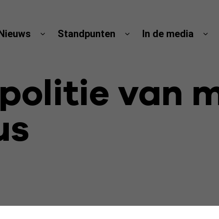
Nieuws
Standpunten
In de media
politie van m
us