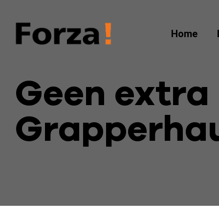
Home
Geen extra 
Grapperha