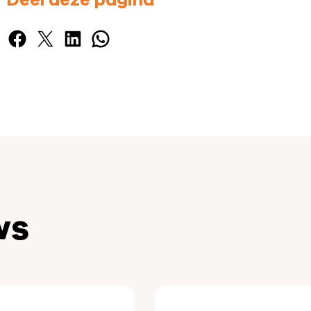
Deel deze pagina
Facebook
X
LinkedIn
WhatsApp
ws