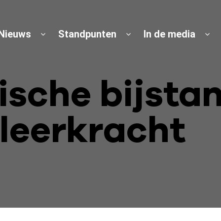
Nieuws
Standpunten
In de media
ische bijsta
leerkracht