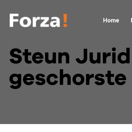
Home
Steun Jurid
geschorste 