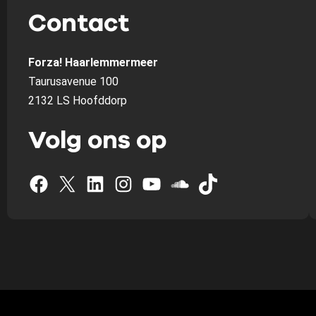
Contact
Forza! Haarlemmermeer
Taurusavenue 100
2132 LS Hoofddorp
Volg ons op
Facebook
X
LinkedIn
Instagram
YouTube
SoundCloud
TikTok