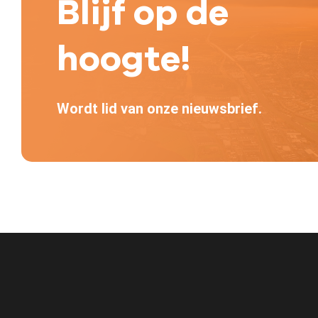
Blijf op de
hoogte!
Wordt lid van onze nieuwsbrief.