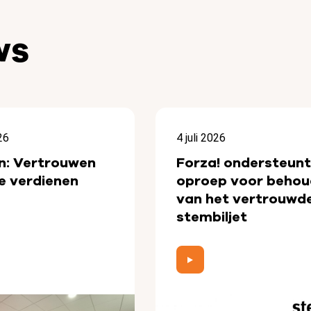
ws
26
4 juli 2026
n: Vertrouwen
Forza! ondersteunt
e verdienen
oproep voor behou
van het vertrouwd
stembiljet