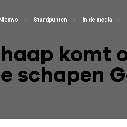
Nieuws
Standpunten
In de media
chaap komt o
e schapen G