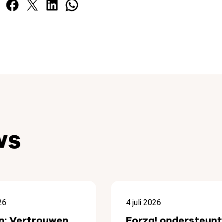
Facebook
X
LinkedIn
WhatsApp
ws
26
4 juli 2026
n: Vertrouwen
Forza! ondersteunt