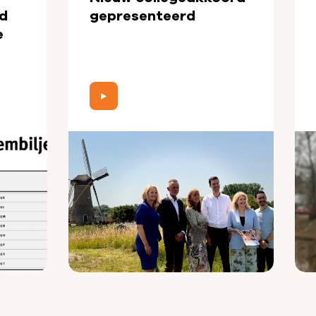
d
gepresenteerd
e