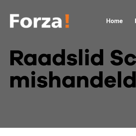
Home
Raadslid S
mishandeld