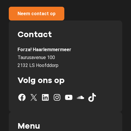
Neem contact op
Contact
Forza! Haarlemmermeer
Taurusavenue 100
2132 LS Hoofddorp
Volg ons op
Facebook
X
LinkedIn
Instagram
YouTube
SoundCloud
TikTok
Menu