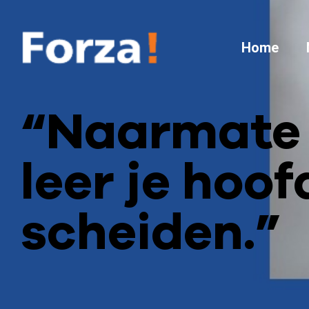
Home
“Naarmate j
leer je hoof
scheiden.”