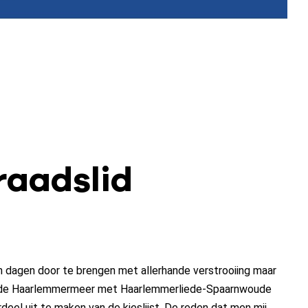
raadslid
mijn dagen door te brengen met allerhande verstrooiing maar
t oude Haarlemmermeer met Haarlemmerliede-Spaarnwoude
eel uit te maken van de kieslijst. De reden dat men mij