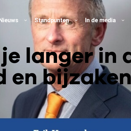
Nieuws
Standpunten
In de media
e langer in d
d en bijzaken