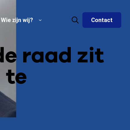
Wie zijn wij?
Contact
e raad zit
 te