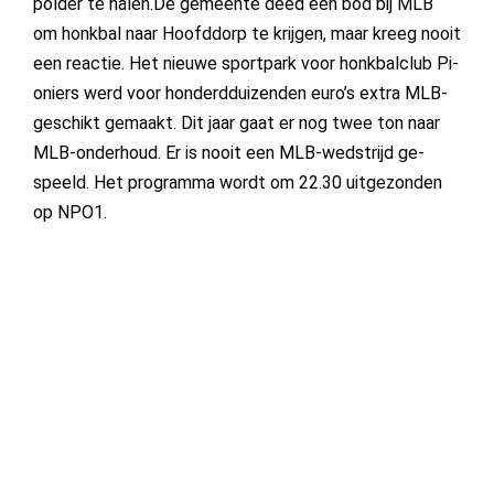
pol­der te ha­len.De ge­meen­te deed een bod bij MLB
om honk­bal naar Hoofd­dorp te krij­gen, maar kreeg nooit
een re­ac­tie. Het nieu­we sport­park voor honk­bal­club Pi­
o­niers werd voor hon­derd­dui­zen­den eu­ro’s ex­tra MLB-
ge­schikt ge­maakt. Dit jaar gaat er nog twee ton naar
MLB-on­der­houd. Er is nooit een MLB-wed­strijd ge­
speeld. Het pro­gram­ma wordt om 22.30 uit­ge­zon­den
op NPO1.