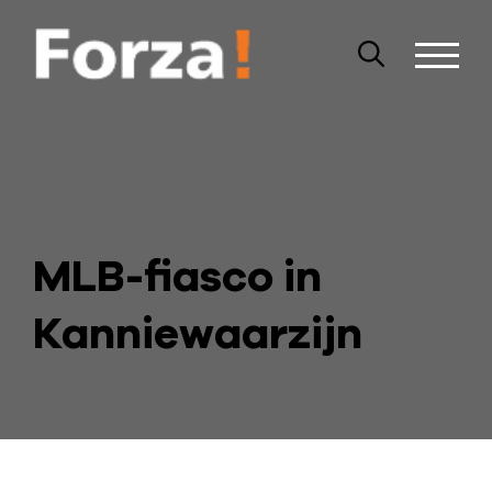
MLB-fiasco in
Kanniewaarzijn