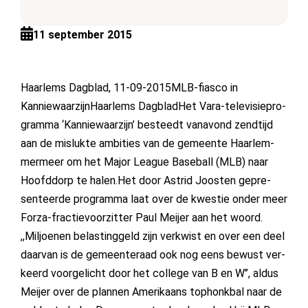
11 september 2015
Haarlems Dagblad, 11-09-2015MLB-fiasco in
KanniewaarzijnHaarlems DagbladHet Vara-te­le­vi­sie­pro­
gram­ma ‘Kan­nie­waar­zijn’ be­steedt van­avond zend­tijd
aan de mis­luk­te am­bi­ties van de ge­meen­te Haar­lem­
mer­meer om het Ma­jor Le­a­gue Ba­se­ball (MLB) naar
Hoofd­dorp te ha­len.Het door Astrid Joos­ten ge­pre­
sen­teer­de pro­gram­ma laat over de kwes­tie on­der meer
For­za-frac­tie­voor­zit­ter Paul Meij­er aan het woord.
,,Mil­joe­nen be­las­ting­geld zijn ver­kwist en over een deel
daar­van is de ge­meen­te­raad ook nog eens be­wust ver­
keerd voor­ge­licht door het col­le­ge van B en W’’, al­dus
Meij­er over de plan­nen Ame­ri­kaans top­honk­bal naar de