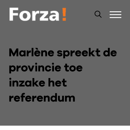
Marlène spreekt de
provincie toe
inzake het
referendum