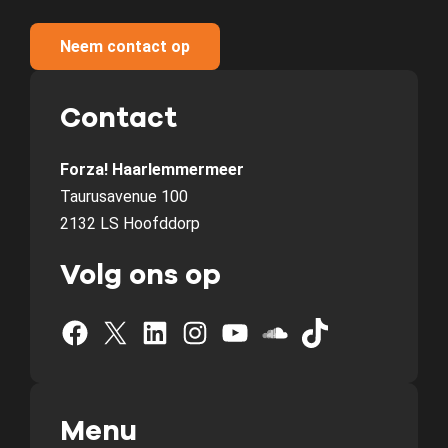
Neem contact op
Contact
Forza! Haarlemmermeer
Taurusavenue 100
2132 LS Hoofddorp
Volg ons op
Facebook
X
LinkedIn
Instagram
YouTube
SoundCloud
TikTok
Menu