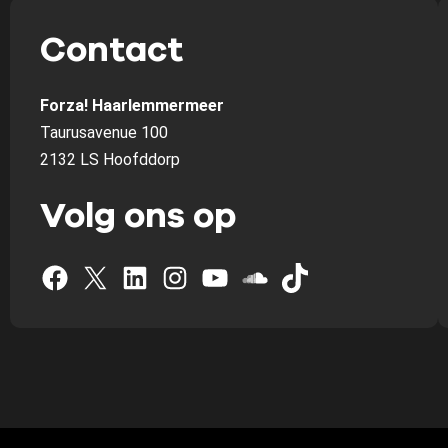
Contact
Forza! Haarlemmermeer
Taurusavenue 100
2132 LS Hoofddorp
Volg ons op
Facebook
X
LinkedIn
Instagram
YouTube
SoundCloud
TikTok