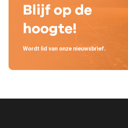
Blijf op de
hoogte!
Wordt lid van onze nieuwsbrief.