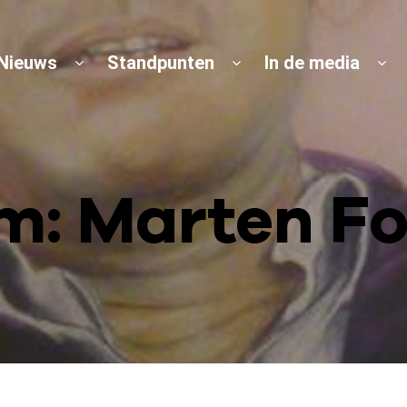
Nieuws
Standpunten
In de media
m: Marten F