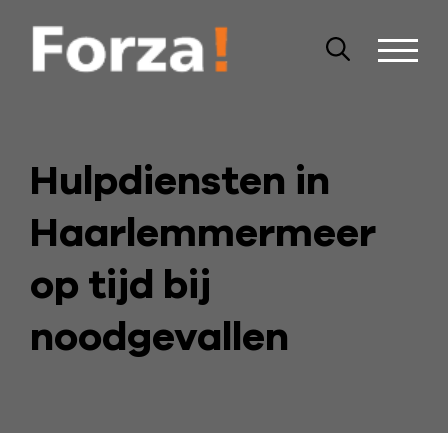
Hulpdiensten in
Haarlemmermeer
op tijd bij
noodgevallen