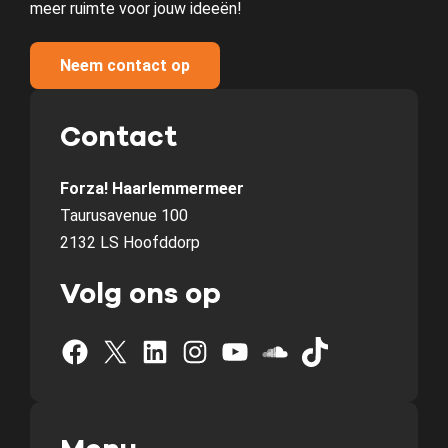
meer ruimte voor jouw ideeën!
Neem contact op
Contact
Forza! Haarlemmermeer
Taurusavenue 100
2132 LS Hoofddorp
Volg ons op
Facebook
X
LinkedIn
Instagram
YouTube
SoundCloud
TikTok