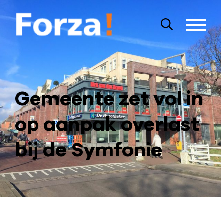
Gemeente zet vol in
op aanpak overlast
bij de Symfonie