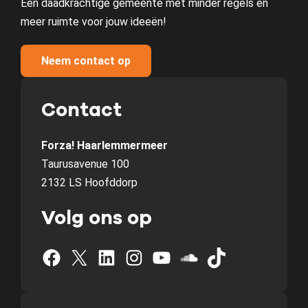
Een daadkrachtige gemeente met minder regels en
meer ruimte voor jouw ideeën!
Neem contact op
Contact
Forza! Haarlemmermeer
Taurusavenue 100
2132 LS Hoofddorp
Volg ons op
Facebook
X
LinkedIn
Instagram
YouTube
SoundCloud
TikTok