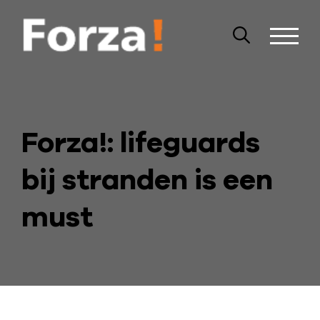
Forza!: lifeguards
bij stranden is een
must