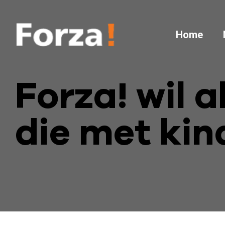
Home
Forza! wil a
die met ki