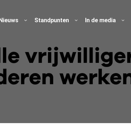
Nieuws
Standpunten
In de media
lle vrijwillig
nderen werke