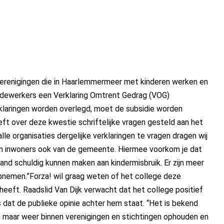
 verenigingen die in Haarlemmermeer met kinderen werken en
edewerkers een Verklaring Omtrent Gedrag (VOG)
klaringen worden overlegd, moet de subsidie worden
ft over deze kwestie schriftelijke vragen gesteld aan het
le organisaties dergelijke verklaringen te vragen dragen wij
agen inwoners ook van de gemeente. Hiermee voorkom je dat
band schuldig kunnen maken aan kindermisbruik. Er zijn meer
pnemen.”Forza! wil graag weten of het college deze
heeft. Raadslid Van Dijk verwacht dat het college positief
s dat de publieke opinie achter hem staat. “Het is bekend
eds maar weer binnen verenigingen en stichtingen ophouden en