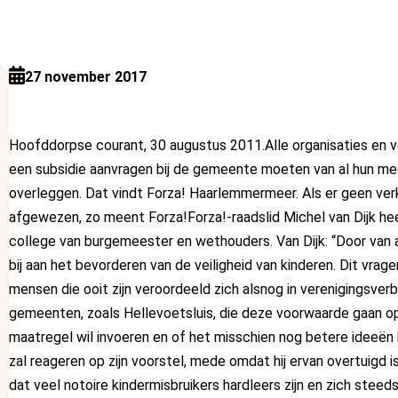
27 november 2017
Hoofddorpse courant, 30 augustus 2011.
Alle organisaties en
een subsidie aanvragen bij de gemeente moeten van al hun m
overleggen. Dat vindt Forza! Haarlemmermeer. Als er geen ver
afgewezen, zo meent Forza!Forza!-raadslid Michel van Dijk hee
college van burgemeester en wethouders. Van Dijk: “Door van al
bij aan het bevorderen van de veiligheid van kinderen. Dit vr
mensen die ooit zijn veroordeeld zich alsnog in verenigingsver
gemeenten, zoals Hellevoetsluis, die deze voorwaarde gaan o
maatregel wil invoeren en of het misschien nog betere ideeën 
zal reageren op zijn voorstel, mede omdat hij ervan overtuigd i
dat veel notoire kindermisbruikers hardleers zijn en zich ste