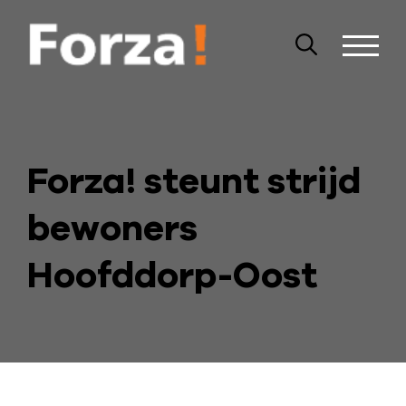
Forza! steunt strijd
bewoners
Hoofddorp-Oost