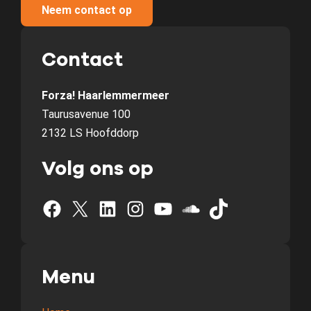
Neem contact op
Contact
Forza! Haarlemmermeer
Taurusavenue 100
2132 LS Hoofddorp
Volg ons op
Facebook
X
LinkedIn
Instagram
YouTube
SoundCloud
TikTok
Menu