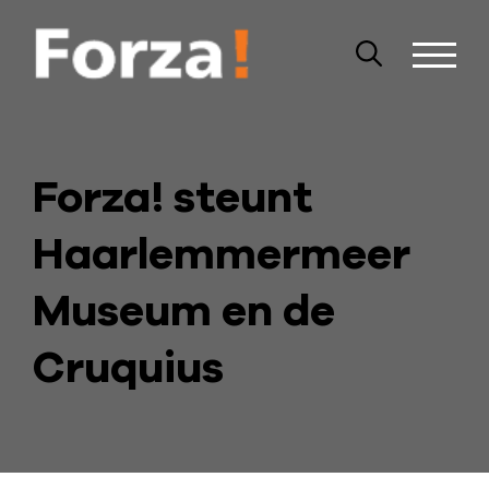
Forza! steunt
Haarlemmermeer
Museum en de
Cruquius