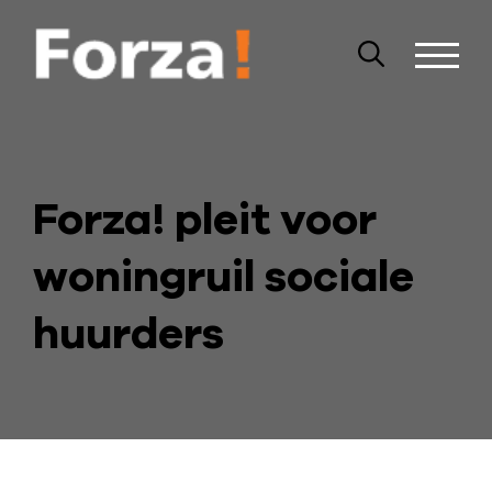
Forza! pleit voor
woningruil sociale
huurders