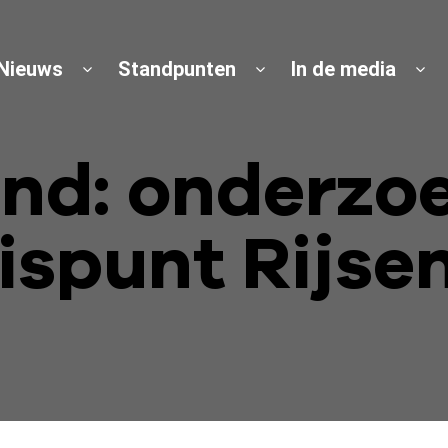
Nieuws
Standpunten
In de media
end: onderzo
ispunt Rijse