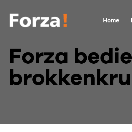
Home
Forza bedi
brokkenkru