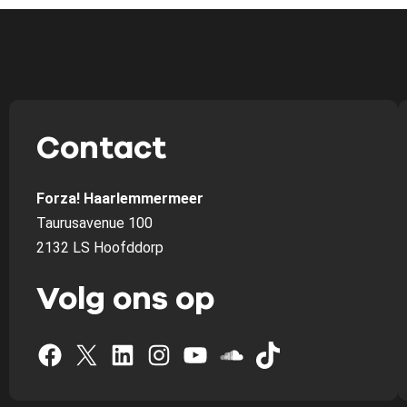
Contact
Forza! Haarlemmermeer
Taurusavenue 100
2132 LS Hoofddorp
Volg ons op
Facebook
X
LinkedIn
Instagram
YouTube
SoundCloud
TikTok