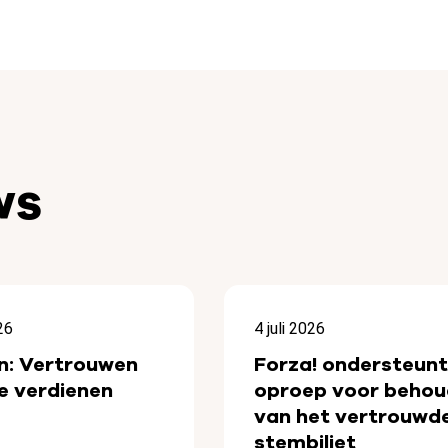
ws
26
4 juli 2026
n: Vertrouwen
Forza! ondersteunt
e verdienen
oproep voor behou
van het vertrouwd
stembiljet