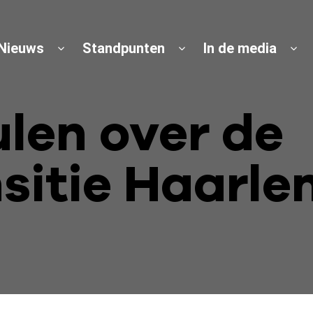
Nieuws
Standpunten
In de media
len over de
nsitie Haar