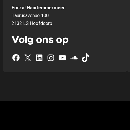
Forza! Haarlemmermeer
Taurusavenue 100
2132 LS Hoofddorp
Volg ons op
Facebook
X
LinkedIn
Instagram
YouTube
SoundCloud
TikTok