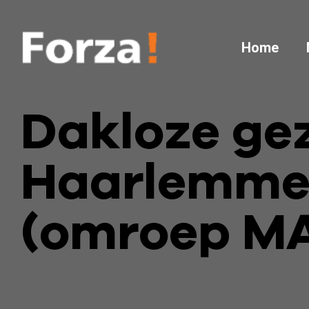
Home
Dakloze gez
Haarlemmer
(omroep M