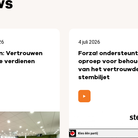
ws
26
4 juli 2026
n: Vertrouwen
Forza! ondersteunt
e verdienen
oproep voor behou
van het vertrouwd
stembiljet