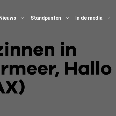
Nieuws
Standpunten
In de media
innen in
meer, Hallo
AX)