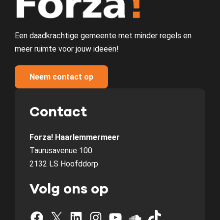
Een daadkrachtige gemeente met minder regels en
meer ruimte voor jouw ideeën!
Neem contact op
Contact
Forza! Haarlemmermeer
Taurusavenue 100
2132 LS Hoofddorp
Volg ons op
Facebook
X
LinkedIn
Instagram
YouTube
SoundCloud
TikTok