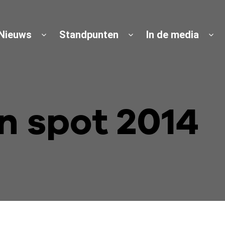
Nieuws
Standpunten
In de media
n spot 2014