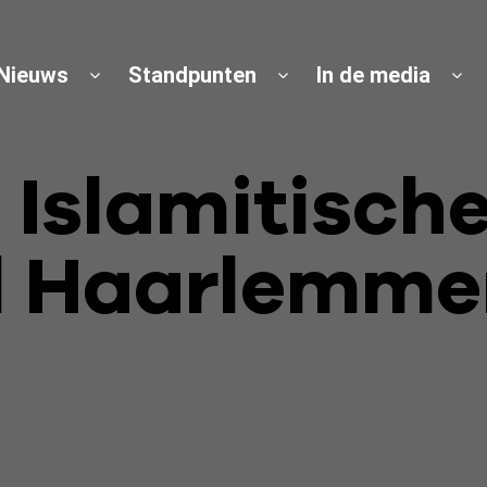
Nieuws
Standpunten
In de media
: Islamitisch
l Haarlemm