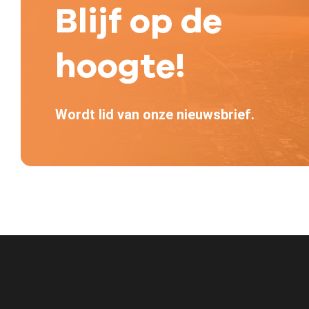
Blijf op de
hoogte!
Wordt lid van onze nieuwsbrief.